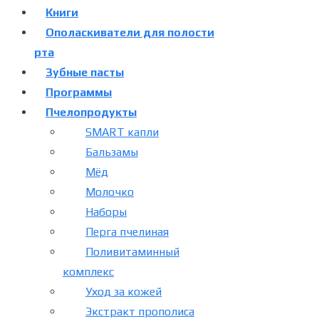
Книги
Ополаскиватели для полости
рта
Зубные пасты
Программы
Пчелопродукты
SMART капли
Бальзамы
Мёд
Молочко
Наборы
Перга пчелиная
Поливитаминный
комплекс
Уход за кожей
Экстракт прополиса