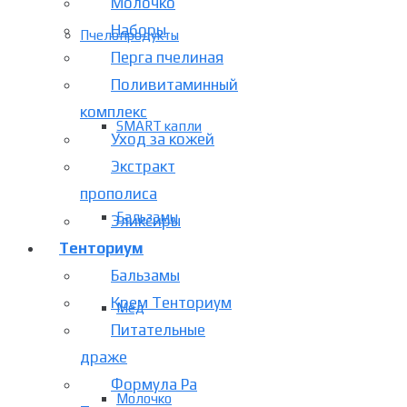
Молочко
Наборы
Пчелопродукты
Перга пчелиная
Поливитаминный
комплекс
SMART капли
Уход за кожей
Экстракт
прополиса
Бальзамы
Эликсиры
Тенториум
Бальзамы
Крем Тенториум
Мёд
Питательные
драже
Формула Ра
Молочко