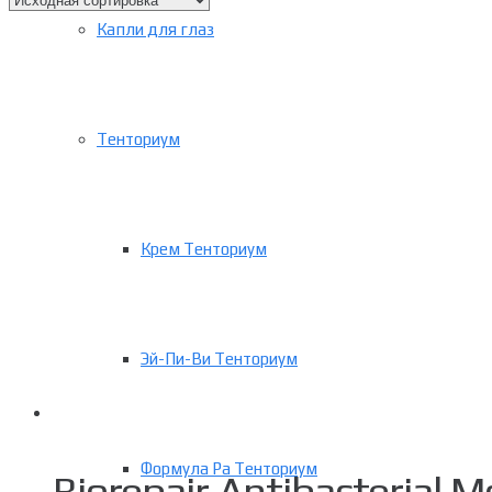
Капли для глаз
Тенториум
Крем Тенториум
Эй-Пи-Ви Тенториум
Формула Ра Тенториум
Biorepair Antibacterial 