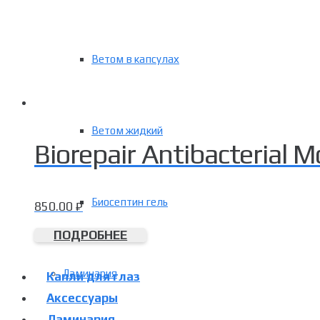
Ветом в капсулах
Ветом жидкий
Biorepair Antibacterial M
Биосептин гель
850.00
₽
ПОДРОБНЕЕ
Ламинария
Капли для глаз
Аксессуары
Ламинария