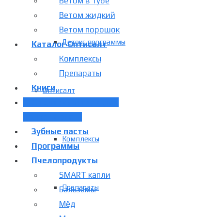
Ветом в тубе
Ветом жидкий
Ветом порошок
Детокс программы
Каталог Оптисалт
Комплексы
Препараты
Книги
Оптисалт
Ополаскиватели для
полости рта
Зубные пасты
Комплексы
Программы
Пчелопродукты
SMART капли
Препараты
Бальзамы
Мёд