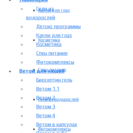
Гели из
Капли для глаз
водорослей
Детокс программы
Капли для глаз
Косметика
Косметика
Спец питание
Фитокомплексы
Спец питание
Ветом для людей
Биосептин гель
Ветом 1.1
Ветом 2
Гели из водорослей
Ветом 3
Ветом 4
Ветом в капсулах
Фитокомплексы