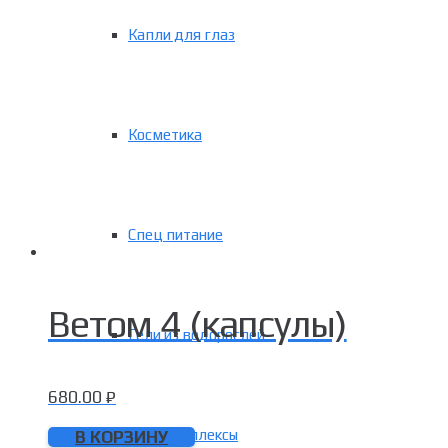
Капли для глаз
Косметика
Спец питание
Ветом 4 (капсулы)
Гели из водорослей
680.00
₽
Фитокомплексы
В КОРЗИНУ