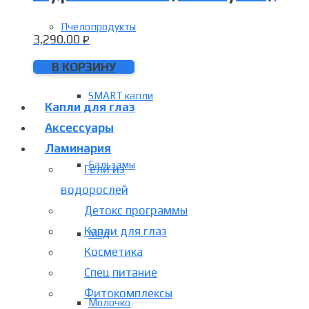
Пчелопродукты
3,290.00
₽
В КОРЗИНУ
SMART капли
Капли для глаз
Аксессуары
Ламинария
Бальзамы
Гели из
водорослей
Детокс программы
Капли для глаз
Мёд
Косметика
Спец питание
Фитокомплексы
Молочко