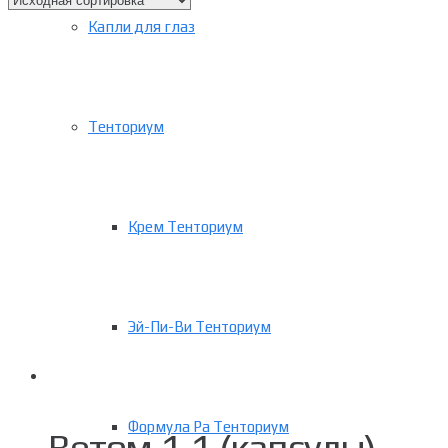
Капли для глаз
Тенториум
Крем Тенториум
Эй-Пи-Ви Тенториум
Формула Ра Тенториум
Ветом 1.1 (капсулы)