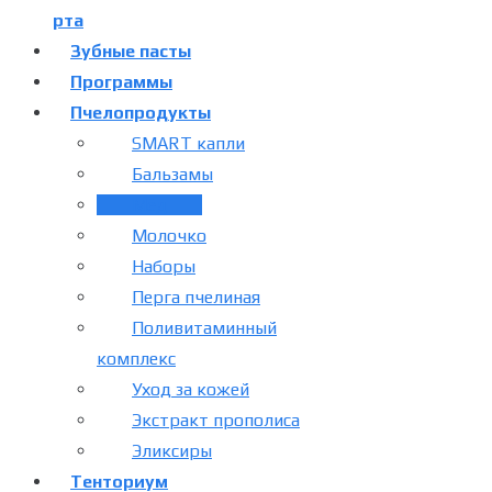
рта
Зубные пасты
Программы
Пчелопродукты
SMART капли
Бальзамы
Мёд
Молочко
Наборы
Перга пчелиная
Поливитаминный
комплекс
Уход за кожей
Экстракт прополиса
Эликсиры
Тенториум