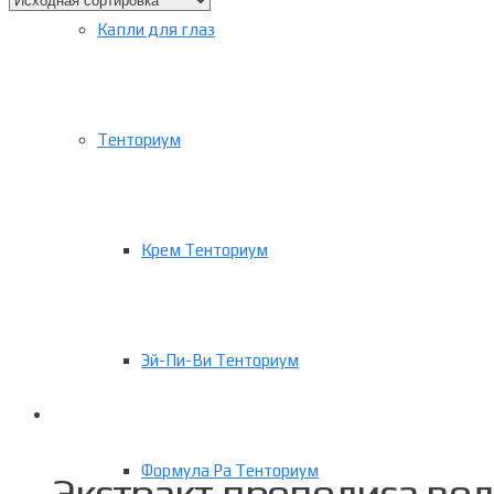
Капли для глаз
Тенториум
Крем Тенториум
Эй-Пи-Ви Тенториум
Формула Ра Тенториум
Экстракт прополиса вод