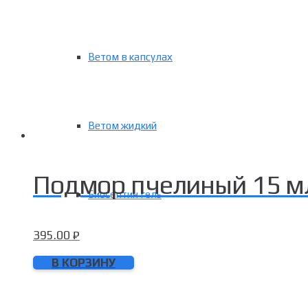
Ветом в капсулах
Ветом жидкий
Подмор пчелиный 15 м
Биосептин гель
395.00
₽
В КОРЗИНУ
Ламинария