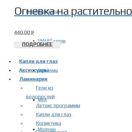
Огневка на растительно
Пчелопродукты
440.00
₽
SMART капли
ПОДРОБНЕЕ
Капли для глаз
Аксессуары
Бальзамы
Ламинария
Гели из
водорослей
Мёд
Детокс программы
Капли для глаз
Косметика
Молочко
Спец питание