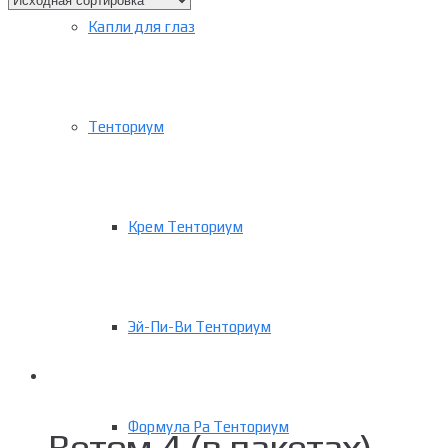
Капли для глаз
Тенториум
Крем Тенториум
Эй-Пи-Ви Тенториум
Формула Ра Тенториум
Ветом 4 (в пакетах)