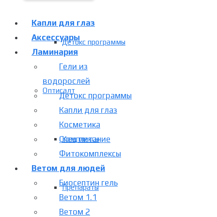
Капли для глаз
Аксессуары
Детокс программы
Ламинария
Гели из
водорослей
Оптисалт
Детокс программы
Капли для глаз
Косметика
Спец питание
Комплексы
Фитокомплексы
Ветом для людей
Биосептин гель
Препараты
Ветом 1.1
Ветом 2