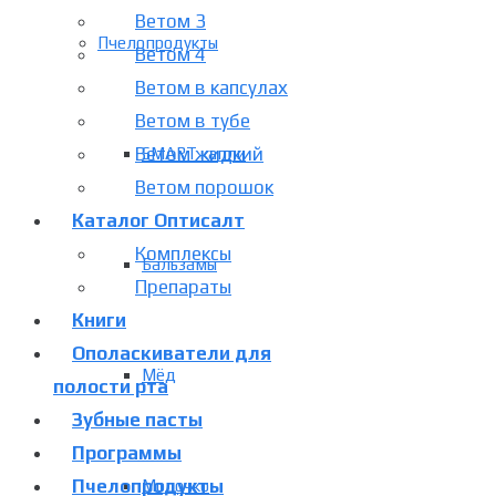
Ветом 3
Пчелопродукты
Ветом 4
Ветом в капсулах
Ветом в тубе
Ветом жидкий
SMART капли
Ветом порошок
Каталог Оптисалт
Комплексы
Бальзамы
Препараты
Книги
Ополаскиватели для
Мёд
полости рта
Зубные пасты
Программы
Пчелопродукты
Молочко