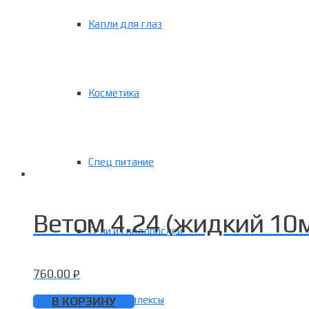
Капли для глаз
Косметика
Спец питание
Ветом 4.24 (жидкий 10м
Гели из водорослей
760.00
₽
Фитокомплексы
В КОРЗИНУ