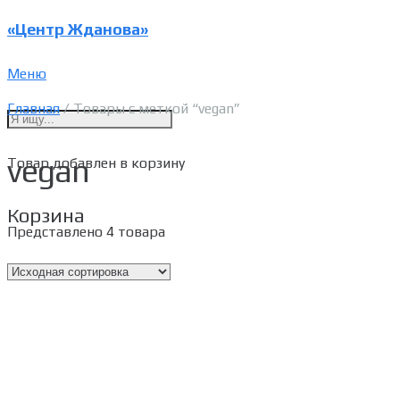
«Центр Жданова»
Меню
Главная
/ Товары с меткой “vegan”
vegan
Товар
добавлен в корзину
Корзина
Представлено 4 товара