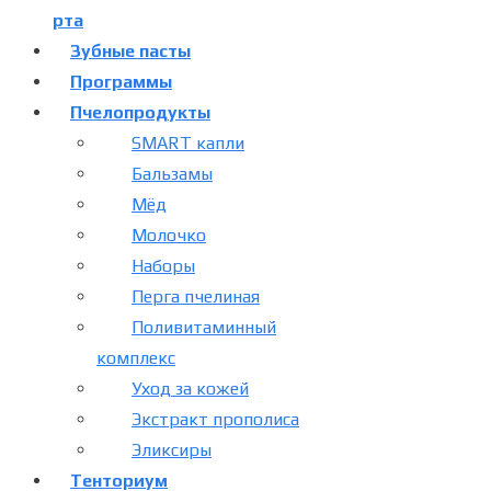
рта
Зубные пасты
Программы
Пчелопродукты
SMART капли
Бальзамы
Мёд
Молочко
Наборы
Перга пчелиная
Поливитаминный
комплекс
Уход за кожей
Экстракт прополиса
Эликсиры
Тенториум