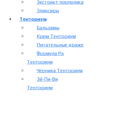
Экстракт прополиса
Эликсиры
Тенториум
Бальзамы
Крем Тенториум
Питательные драже
Формула Ра
Тенториум
Черника Тенториум
Эй-Пи-Ви
Тенториум