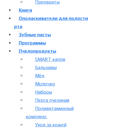
Препараты
Книги
Ополаскиватели для полости
рта
Зубные пасты
Программы
Пчелопродукты
SMART капли
Бальзамы
Мёд
Молочко
Наборы
Перга пчелиная
Поливитаминный
комплекс
Уход за кожей