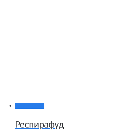
Распродажа!
Респирафуд