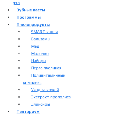
рта
Зубные пасты
Программы
Пчелопродукты
SMART капли
Бальзамы
Мёд
Молочко
Наборы
Перга пчелиная
Поливитаминный
комплекс
Уход за кожей
Экстракт прополиса
Эликсиры
Тенториум