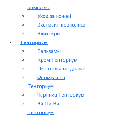
комплекс
Уход за кожей
Экстракт прополиса
Эликсиры
Тенториум
Бальзамы
Крем Тенториум
Питательные драже
Формула Ра
Тенториум
Черника Тенториум
Эй-Пи-Ви
Тенториум