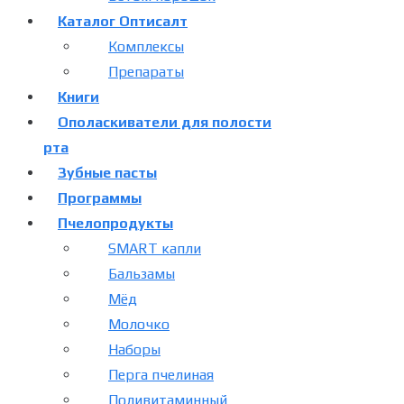
Каталог Оптисалт
Комплексы
Препараты
Книги
Ополаскиватели для полости
рта
Зубные пасты
Программы
Пчелопродукты
SMART капли
Бальзамы
Мёд
Молочко
Наборы
Перга пчелиная
Поливитаминный