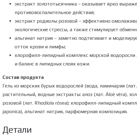
экстракт золототысячника – оказывает ярко выраж
противовоспалительное действия;
экстракт родиолы розовой – эффективно омолаживае
экологические стрессы, а также стимулирует обменн
альгинат натрия – заметно подтягивает и моделируе
отток крови и лимфы;
хлорофилл-липидный комплекс морской водоросли 
и баланс в липидных слоях кожи.
Состав продукта
Гель из морских бурых водорослей (вода, ламинария (лат.
растительный, водные экстракты: алоэ (лат. Áloë véra), зо
розовой (лат. Rhodíola rósea); хлорофилл-липидный комп
japonica), альгинат натрия, парфюмерная композиция.
Детали