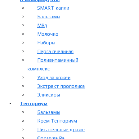
SMART капли
Бальзамы
Мёд
Молочко
Наборы
Перга пчелиная
Поливитаминный
комплекс
Уход за кожей
Экстракт прополиса
Эликсиры
Тенториум
Бальзамы
Крем Тенториум
Питательные драже
Формула Ра