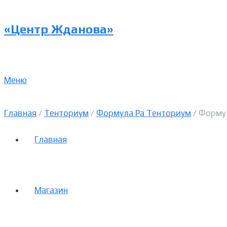
«Центр Жданова»
Меню
Главная
/
Тенториум
/
Формула Ра Тенториум
/ Формул
Главная
Магазин