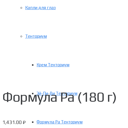
Капли для глаз
Тенториум
Крем Тенториум
Формула Ра (180 г)
Эй-Пи-Ви Тенториум
1,431.00
₽
Формула Ра Тенториум