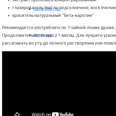
глазирователь (масло подсолнечное, воск пчелин
Капли для глаз
краситель натуральный “Бета-каротин”
Рекомендуется употреблять по 1 чайной ложке драже 2
Продолжительность курса 1 месяц. Для лучшего усво
Косметика
рассасывать во рту до полного растворения или появл
Спец питание
Гели из водорослей
Фитокомплексы