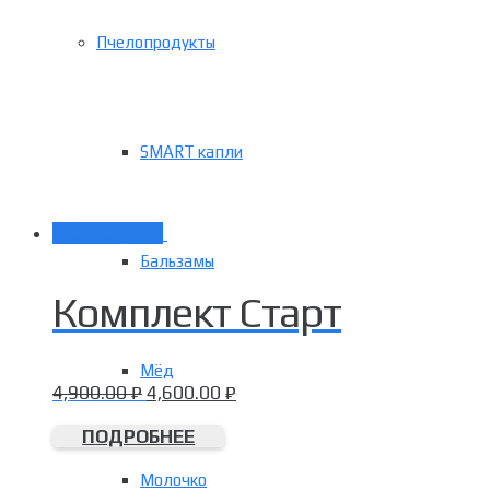
Пчелопродукты
SMART капли
Распродажа!
Бальзамы
Комплект Старт
Мёд
4,900.00
₽
4,600.00
₽
ПОДРОБНЕЕ
Молочко