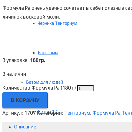
Формула Ра очень удачно сочетает в себе полезные с
личинок восковой моли.
Черника Тенториум
Бальзамы
В упаковке:
180гр.
В наличии
Ветом для людей
Количество Формула Ра (180 г)
В КОРЗИНУ
Ветом 1.1
Артикул:
1707
Категории:
Тенториум
,
Формула Ра Тен
Описание