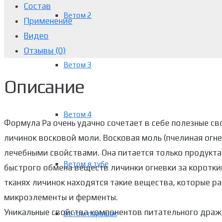
Состав
Ветом 2
Применение
Видео
Отзывы (0)
Ветом 3
Описание
Ветом 4
Формула Ра очень удачно сочетает в себе полезные с
личинок восковой моли. Восковая моль (пчелиная огн
лечебными свойствами. Она питается только продукта
Ветом в тубе
быстрого обмена веществ личинки огневки за коротки
тканях личинок находятся такие вещества, которые р
микроэлементы и ферменты.
Уникальные свойства компонентов питательного дра
Ветом порошок