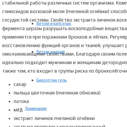
стабильной работы различных систем организма. Ком
гликозидов восковой моли (пчелиной огнёвки) способ
сосудистой системы. Свойство экстракта личинок вос
Ветом в капсулах
фермента церазы разрушать воскоподобные вещества
применяется при поражении бронхов и лёгких. Регуля
восстановлению функций органов и тканей, улучшает
Ветом жидкий
омолаживающими свойствами. Благодаря своим пол
идеально подходит мужчинам и женщинам детородног
также тем, кто входит в группы риска по бронхолёго
Биосептин гель
сахар
пыльца цветочная (пчелиная обножка)
патока
Ламинария
мёд
экстракт личинок пчелиной огнёвки
экстракт прополиса концентрированный