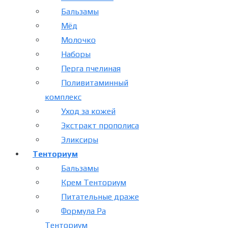
Бальзамы
Мёд
Молочко
Наборы
Перга пчелиная
Поливитаминный
комплекс
Уход за кожей
Экстракт прополиса
Эликсиры
Тенториум
Бальзамы
Крем Тенториум
Питательные драже
Формула Ра
Тенториум