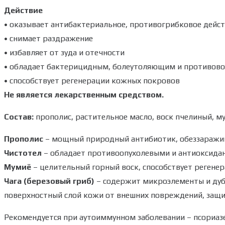
Действие
• оказывает антибактериальное, противогрибковое дейс
• снимает раздражение
• избавляет от зуда и отечности
• обладает бактерицидным, болеутоляющим и противов
• способствует регенерации кожных покровов
Не является лекарственным средством.
Состав:
прополис, растительное масло, воск пчелиный, му
Прополис
– мощный природный антибиотик, обеззаражив
Чистотел
– обладает противоопухолевыми и антиоксидан
Мумиё
– целительный горный воск, способствует регенер
Чага (березовый гриб)
– содержит микроэлементы и ду
поверхностный слой кожи от внешних повреждений, защи
Рекомендуется при аутоиммунном заболевании – псориазе, 