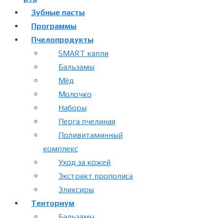
Зубные пасты
Программы
Пчелопродукты
SMART капли
Бальзамы
Мёд
Молочко
Наборы
Перга пчелиная
Поливитаминный
комплекс
Уход за кожей
Экстракт прополиса
Эликсиры
Тенториум
Бальзамы