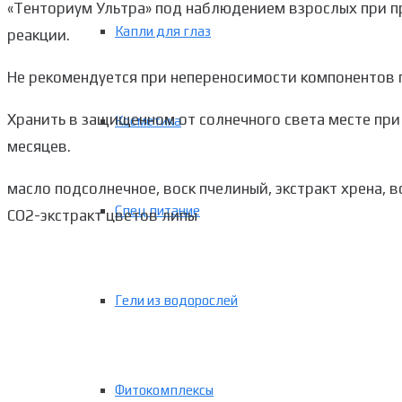
«Тенториум Ультра» под наблюдением взрослых при п
Капли для глаз
реакции.
Не рекомендуется при непереносимости компонентов 
Хранить в защищенном от солнечного света месте при 
Косметика
месяцев.
масло подсолнечное, воск пчелиный, экстракт хрена, в
Спец питание
СО2-экстракт цветов липы
Гели из водорослей
Фитокомплексы