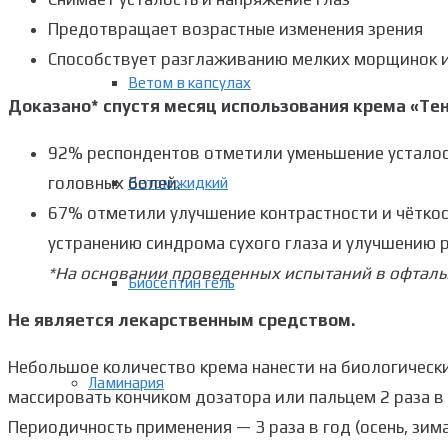
Предотвращает возрастные изменения зрения
Способствует разглаживанию мелких морщинок 
Ветом в капсулах
Доказано* спустя месяц использования крема «Те
92% респондентов отметили уменьшение усталост
головных болей.
Ветом жидкий
67% отметили улучшение контрастности и чёткос
устранению синдрома сухого глаза и улучшению р
*На основании проведенных испытаний в офтальм
Биосептин гель
Не является лекарственным средством.
Небольшое количество крема нанести на биологически 
Ламинария
массировать кончиком дозатора или пальцем 2 раза в д
Периодичность применения — 3 раза в год (осень, зим