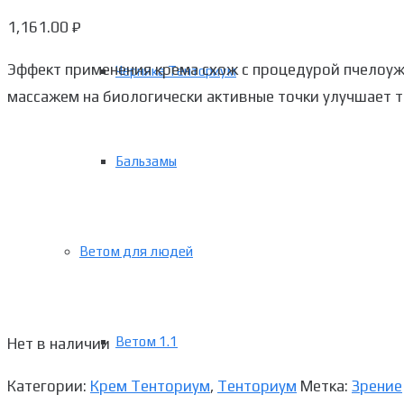
1,161.00
₽
Эффект применения крема схож с процедурой пчелоуж
Черника Тенториум
массажем на биологически активные точки улучшает т
Бальзамы
Ветом для людей
Ветом 1.1
Нет в наличии
Категории:
Крем Тенториум
,
Тенториум
Метка:
Зрение