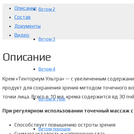
Описание
Ветом 2
Состав
Документы
Видео
Ветом 3
Описание
Ветом 4
Крем «Тенториум Ультра» — с увеличенным содержан
продукт для сохранения зрения методом точечного в
точки лица. Всего в 10 мл. крема содержится яд 30 пчё
Ветом в тубе
При регулярном использовании точечный массаж с
Способствует повышению остроты зрения
Ветом порошок
Снимает усталость и напряжение глаз