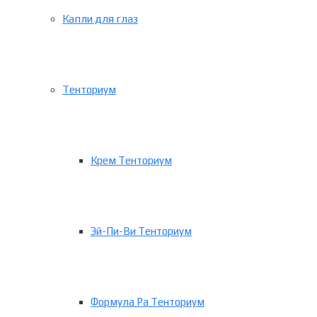
Капли для глаз
Тенториум
Крем Тенториум
Эй-Пи-Ви Тенториум
Формула Ра Тенториум