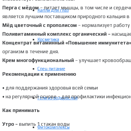
Перга с мёдом
– питает мышцы, в том числе и сердеч
Капли для глаз
является лучшим поставщиком природного кальция в 
Мёд цветочный с прополисом
– нормализует работу
Поливитаминный комплекс органический –
насыщае
Косметика
Концентрат витаминный «Повышение иммунитета»
организм в течение дня.
Крем многофункциональный
– улучшает кровообращ
Спец питание
Рекомендации к применению
• для поддержания здоровья всей семьи
• на регулярной основе – для профилактики инфекцио
Гели из водорослей
Как принимать
Утро –
выпить 1 стакан воды
Фитокомплексы