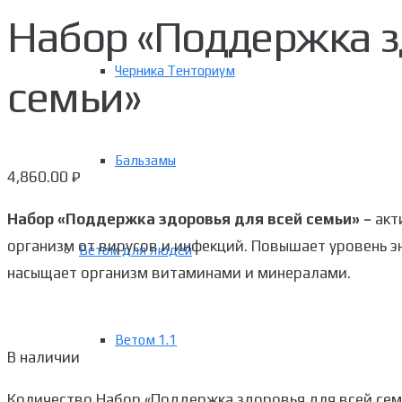
Набор «Поддержка з
Черника Тенториум
семьи»
Бальзамы
4,860.00
₽
Набор «Поддержка здоровья для всей семьи» –
акт
организм от вирусов и инфекций. Повышает уровень эн
Ветом для людей
насыщает организм витаминами и минералами.
Ветом 1.1
В наличии
Количество Набор «Поддержка здоровья для всей сем