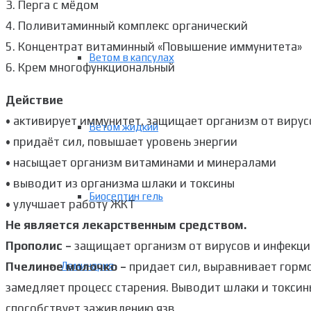
3. Перга с мёдом
4. Поливитаминный комплекс органический
5. Концентрат витаминный «Повышение иммунитета»
Ветом в капсулах
6. Крем многофункциональный
Действие
• активирует иммунитет, защищает организм от вирус
Ветом жидкий
• придаёт сил, повышает уровень энергии
• насыщает организм витаминами и минералами
• выводит из организма шлаки и токсины
Биосептин гель
• улучшает работу ЖКТ
Не является лекарственным средством.
Прополис –
защищает организм от вирусов и инфекци
Пчелиное молочко –
придает сил, выравнивает гормо
Ламинария
замедляет процесс старения. Выводит шлаки и токсин
способствует заживлению язв.