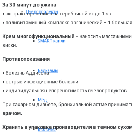
За 30 минут до ужина
Пчелопродукты
• экстракт прополиса на серебряной воде 1 ч.л.
• поливитаминный комплекс органический – 1 больша
Крем многофункциональный
– наносить массажными
SMART капли
виски
.
Противопоказания
Бальзамы
• болезнь Аддисона
• острые инфекционные болезни
• индивидуальная непереносимость пчелопродуктов
Мёд
При сахарном диабете, бронхиальной астме принимат
врачом.
Хранить в упаковке производителя в темном сухо
Молочко