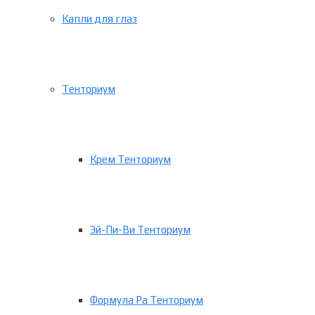
Капли для глаз
Тенториум
Крем Тенториум
Эй-Пи-Ви Тенториум
Формула Ра Тенториум