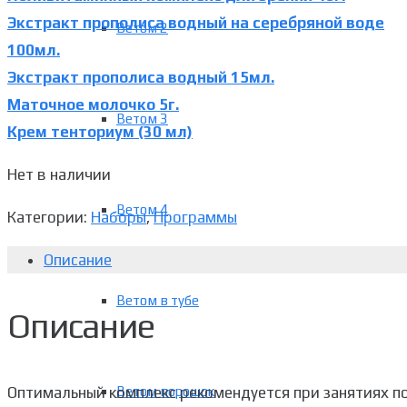
Экстракт прополиса водный на серебряной воде
Ветом 2
100мл.
Экстракт прополиса водный 15мл.
Маточное молочко 5г.
Ветом 3
Крем тенториум (30 мл)
Нет в наличии
Ветом 4
Категории:
Наборы
,
Программы
Описание
Ветом в тубе
Описание
Оптимальный комплекс рекомендуется при занятиях по
Ветом порошок