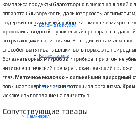
комплекса продукты благотворно влияют на людей с 
аппарата (близорукость, дальнозоркость, астигматизм
содержит оптимальный набор витаминов и микроэлеме
Ветом в капсулах
прополиса водный
– уникальный препарат, созданны
потрясающими свойствами. Это один из самых мощных
способен вытягивать шлаки, во-вторых, это природны
Ветом жидкий
болезнетворных микробов и грибков, при этом не уби
антисклеротический препарат, оказывающий положите
глаз.
Маточное молочко – сильнейший природный с
повышает энергетический потенциал организма.
Крем
Биосептин гель
Исключить попадание на слизистую!
Сопутствующие товары
Ламинария