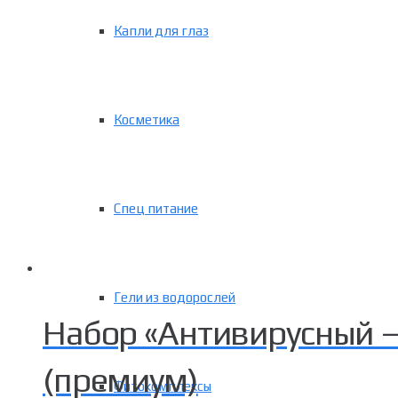
Капли для глаз
Косметика
Спец питание
Гели из водорослей
Набор «Антивирусный –
(премиум)
Фитокомплексы