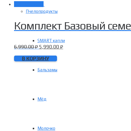
Распродажа!
Пчелопродукты
Комплект Базовый сем
SMART капли
6,990.00
₽
5,990.00
₽
В КОРЗИНУ
Бальзамы
Мёд
Молочко