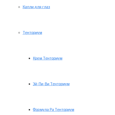
Капли для глаз
Тенториум
Крем Тенториум
Эй-Пи-Ви Тенториум
Формула Ра Тенториум