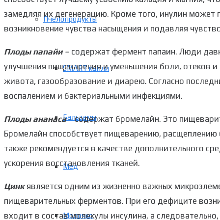
замедляя их дегенерацию. Кроме того, инулин может п
Пчелопродукты
возникновение чувства насыщения и подавляя чувство
Плоды папайи
–
содержат фермент папаин. Люди давн
улучшения пищеварения и уменьшения боли, отеков и 
SMART капли
живота, газообразование и диарею. Согласно последн
воспалением и бактериальными инфекциями.
Бальзамы
Плоды ананаса
– содержат бромелайн. Это пищеварит
Бромелайн способствует пищеварению, расщеплению б
также рекомендуется в качестве дополнительного сре
ускорения восстановления тканей.
Мёд
Цинк
является одним из жизненно важных микроэлеме
пищеварительных ферментов. При его дефиците возн
входит в состав молекулы инсулина, а следовательно
Молочко