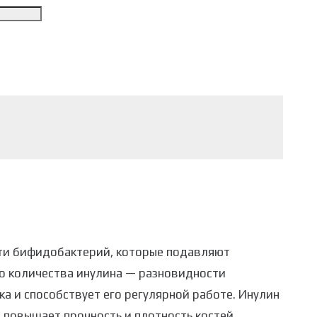
сти бифидобактерий, которые подавляют
го количества инулина — разновидности
ка и способствует его регулярной работе. Инулин
 повышает прочность и плотность костей,