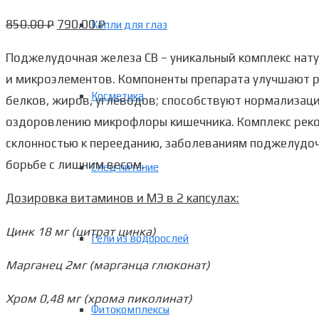
850.00
₽
790.00
₽
Капли для глаз
Поджелудочная железа CB – уникальный комплекс нат
и микроэлементов. Компоненты препарата улучшают р
Косметика
белков, жиров, углеводов; способствуют нормализац
оздоровлению микрофлоры кишечника. Комплекс рек
склонностью к перееданию, заболеваниям поджелудоч
борьбе с лишним весом.
Спец питание
Дозировка витаминов и МЭ в 2 капсулах:
Цинк 18 мг (цитрат цинка)
Гели из водорослей
Марганец 2мг (марганца глюконат)
Хром 0,48 мг (хрома пиколинат)
Фитокомплексы