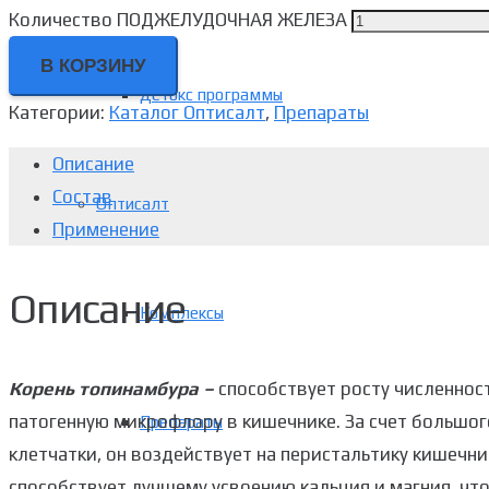
Количество ПОДЖЕЛУДОЧНАЯ ЖЕЛЕЗА
В КОРЗИНУ
Детокс программы
Категории:
Каталог Оптисалт
,
Препараты
Описание
Состав
Оптисалт
Применение
Описание
Комплексы
Корень топинамбура –
способствует росту численно
патогенную микрофлору в кишечнике. За счет большо
Препараты
клетчатки, он воздействует на перистальтику кишечни
способствует лучшему усвоению кальция и магния, что