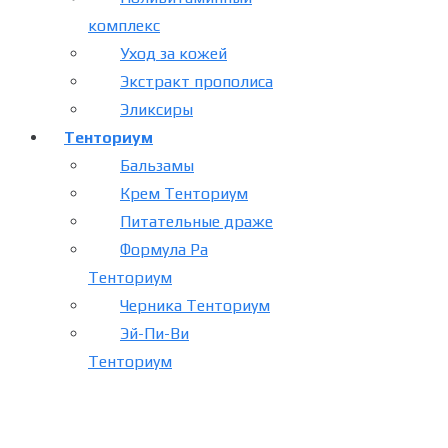
комплекс
Уход за кожей
Экстракт прополиса
Эликсиры
Тенториум
Бальзамы
Крем Тенториум
Питательные драже
Формула Ра
Тенториум
Черника Тенториум
Эй-Пи-Ви
Тенториум