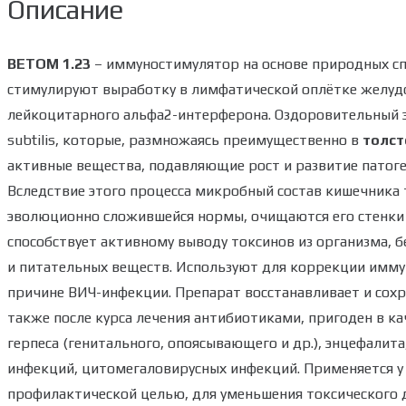
Описание
ВЕТОМ 1.23
– иммуностимулятор на основе природных с
стимулируют выработку в лимфатической оплётке желуд
лейкоцитарного альфа2-интерферона. Оздоровительный эф
subtilis, которые, размножаясь преимущественно в
толст
активные вещества, подавляющие рост и развитие патог
Вследствие этого процесса микробный состав кишечника
эволюционно сложившейся нормы, очищаются его стенки 
способствует активному выводу токсинов из организма, 
и питательных веществ. Используют для коррекции имму
причине ВИЧ-инфекции. Препарат восстанавливает и сох
также после курса лечения антибиотиками, пригоден в к
герпеса (генитального, опоясывающего и др.), энцефалит
инфекций, цитомегаловирусных инфекций. Применяется у
профилактической целью, для уменьшения токсического д