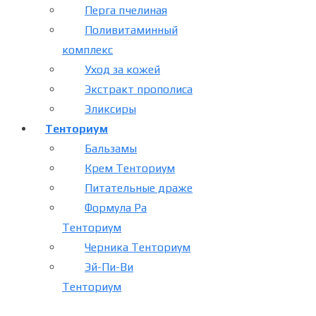
Перга пчелиная
Поливитаминный
комплекс
Уход за кожей
Экстракт прополиса
Эликсиры
Тенториум
Бальзамы
Крем Тенториум
Питательные драже
Формула Ра
Тенториум
Черника Тенториум
Эй-Пи-Ви
Тенториум