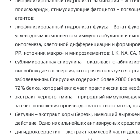
лиофилизированный г
идролизат ламинарии – источник
полисахариды, стимулирующие фагоцитоз – погло
агентов
;
лиофилизированный г
идролизат фукуса –
богат фук
углеводным компонентом иммуноглобулинов и выпо
онтогенеза, клеточной дифференциации и формиро
PP, источник макро- и микроэлементов: I, K, NA, CA, MG
сублимированная спирулина – оказывает стабилизир
высвобождается энергия, которая используется ор
заболеваниям. Спирулина содержит более 2000 биоло
72% белка, который включает практически все нео
экстракт черного тмина – природный иммуномодул
за счет повышения производства костного мозга, п
бетулин – экстракт коры березы, имеющий выраже
действие. Одно из сильнейших антивирусных средст
дигидрокверцетин – экстракт комлевой части древ