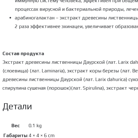
иммунную систему человека, эффективен при обще
процессах вирусной и бактериальной природы, лече
арабиногалактан – экстракт древесины лиственницы
2 раза эффективнее эхинацеи, увеличивает образова
Состав продукта
Экстракт древесины лиственницы Даурской (лат. Larix dah
(слоевища) (лат. Laminaria), экстракт коры березы (лат. B
древесины лиственницы Даурской (лат. Larix dahurica) сухой
спирулина сушеная (порошок)(лат. Spirulina), экстракт черно
Детали
Вес
0.1 kg
Габариты
4 × 4 × 6 cm